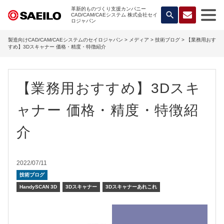
革新的ものづくり支援カンパニー
search
CAD/CAM/CAEシステム 株式会社セイ
ロジャパン
製造向けCAD/CAM/CAEシステムのセイロジャパン
>
メディア
>
技術ブログ
> 【業務用おす
すめ】3Dスキャナー 価格・精度・特徴紹介
【業務用おすすめ】3Dスキ
ャナー 価格・精度・特徴紹
介
2022/07/11
技術ブログ
HandySCAN 3D
3Dスキャナー
3Dスキャナーあれこれ