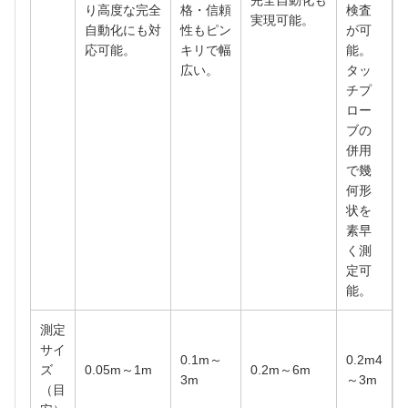
完全自動化も
り高度な完全
格・信頼
検査
実現可能。
自動化にも対
性もピン
が可
応可能。
キリで幅
能。
広い。
タッ
チプ
ロー
ブの
併用
で幾
何形
状を
素早
く測
定可
能。
測定
サイ
0.1m～
0.2m4
ズ
0.05m～1m
0.2m～6m
3m
～3m
（目