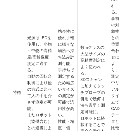
れ
る。
事前
の対
携帯性に
象物
光源はLEDを
優れ手軽
との
使用し、小物
に様々な
位置
数mクラスの
～中物の高精
場所へ持
合わ
大型サイズの
度/高解像度
ち込み計
せに
高精度測定に
測定に適す
測可能。
よ
よく使われ
る。
手持ちで
り、
る。
自動の回転台
測定する
測定
3Dスキャン
制御により他
ため幅広
中リ
に加えてタッ
の方式に比べ
いサイズ
アル
特徴
チプローブの
て人の手を介
の測定が
タイ
併用で幾何寸
さず測定が可
可能で汎
ムで
法も素早く測
能。
用性が高
CAD
定可能に。
またロボット
い。
デー
ロボットに搭
（協働含む）
性能・精
タと
載することで
との連携によ
度・価
比較