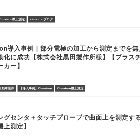
Cimatron機上測定
cimatronブログ
atron導入事例｜部分電極の加工から測定までを無
動化に成功【株式会社黒田製作所様】【プラス
ーカー】
自動車業界
【導入事例】Cimatron
Cimatron機上測定
ングセンタ＋タッチプローブで曲面上を測定す
機上測定】