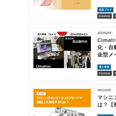
技術ブログ
Cimatron
2022/02/03
Cim
化・自
金型メ
導入事例
Cimatron
2021/12/01
マシニ
は？【