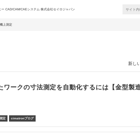
 CAD/CAM/CAEシステム 株式会社セイロジャパン
on機上測定
新しい
たワークの寸法測定を自動化するには【金型製
上測定
cimatronブログ