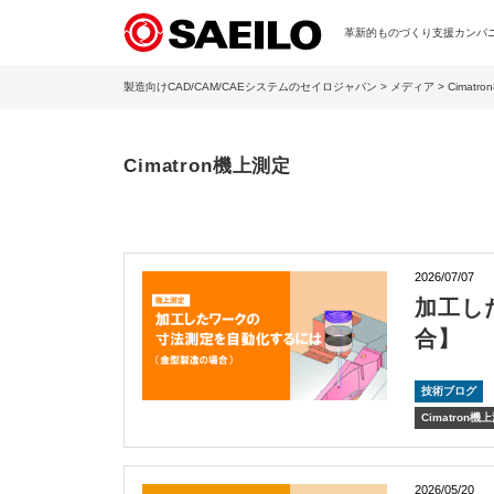
革新的ものづくり支援カンパニー
製造向けCAD/CAM/CAEシステムのセイロジャパン
>
メディア
> Cimatr
Cimatron機上測定
2026/07/07
加工し
合】
技術ブログ
Cimatron機
2026/05/20