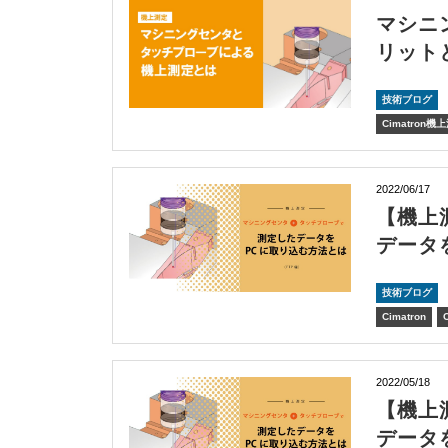
マシニ
リット
技術ブログ
Cimatron機
2022/06/17
【機上
データ
技術ブログ
Cimatron
2022/05/18
【機上
データ