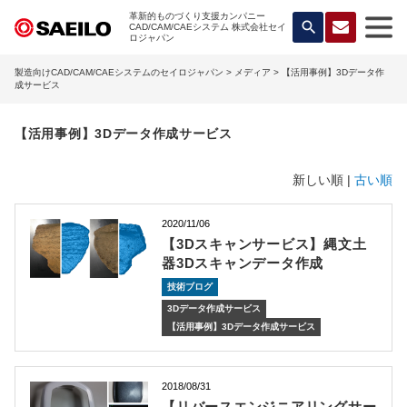
革新的ものづくり支援カンパニー
search
CAD/CAM/CAEシステム 株式会社セイ
ロジャパン
製造向けCAD/CAM/CAEシステムのセイロジャパン
>
メディア
> 【活用事例】3Dデータ作
成サービス
【活用事例】3Dデータ作成サービス
新しい順 |
古い順
2020/11/06
【3Dスキャンサービス】縄文土
器3Dスキャンデータ作成
技術ブログ
3Dデータ作成サービス
【活用事例】3Dデータ作成サービス
2018/08/31
【リバースエンジニアリングサー