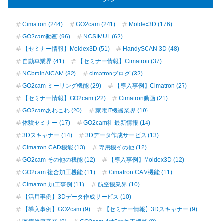
Cimatron (244)
GO2cam (241)
Moldex3D (176)
GO2cam動画 (96)
NCSIMUL (62)
【セミナー情報】Moldex3D (51)
HandySCAN 3D (48)
自動車業界 (41)
【セミナー情報】Cimatron (37)
NCbrainAICAM (32)
cimatronブログ (32)
GO2cam ミーリング機能 (29)
【導入事例】Cimatron (27)
【セミナー情報】GO2cam (22)
Cimatron動画 (21)
GO2camあれこれ (20)
家電IT機器業界 (19)
体験セミナー (17)
GO2cam社 最新情報 (14)
3Dスキャナー (14)
3Dデータ作成サービス (13)
Cimatron CAD機能 (13)
専用機その他 (12)
GO2cam その他の機能 (12)
【導入事例】Moldex3D (12)
GO2cam 複合加工機能 (11)
Cimatron CAM機能 (11)
Cimatron 加工事例 (11)
航空機業界 (10)
【活用事例】3Dデータ作成サービス (10)
【導入事例】GO2cam (9)
【セミナー情報】3Dスキャナー (9)