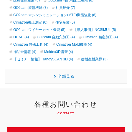
医療健康産業 (8)
GO2cam 4軸5軸加工機能 (8)
GO2cam 旋盤機能 (7)
社員紹介 (7)
GO2cam マシンシミュレーション(MTE)機能強化 (6)
Cimatron機上測定 (6)
住宅産業 (5)
GO2cam ワイヤーカット機能 (5)
【導入事例】NCSIMUL (5)
IJCAD (4)
GO2cam 自動穴加工 (4)
Cimatron 精密加工 (4)
Cimatron 特殊工具 (4)
Cimatron Mold機能 (4)
補助金情報 (4)
Moldex3D講習 (4)
【セミナー情報】HandySCAN 3D (4)
建機産機業界 (3)
全部見る
各種お問い合わせ
CONTACT