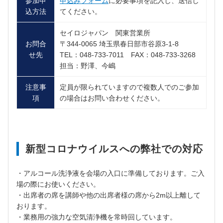
参加申
申込みフォーム
に必要事項を記入し、送信し
込方法
てください。
セイロジャパン 関東営業所
お問合
〒344-0065 埼玉県春日部市谷原3-1-8
せ先
TEL：048-733-7011 FAX：048-733-3268
担当：野澤、今嶋
注意事
定員が限られていますので複数人でのご参加
項
の場合はお問い合わせください。
新型コロナウイルスへの弊社での対応
・アルコール洗浄液を会場の入口に準備しております。ご入
場の際にお使いください。
・出席者の席を講師や他の出席者様の席から2m以上離して
おります。
・業務用の強力な空気清浄機を常時回しています。