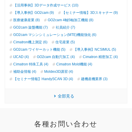
【活用事例】3Dデータ作成サービス (10)
【導入事例】GO2cam (9)
【セミナー情報】3Dスキャナー (9)
医療健康産業 (8)
GO2cam 4軸5軸加工機能 (8)
GO2cam 旋盤機能 (7)
社員紹介 (7)
GO2cam マシンシミュレーション(MTE)機能強化 (6)
Cimatron機上測定 (6)
住宅産業 (5)
GO2cam ワイヤーカット機能 (5)
【導入事例】NCSIMUL (5)
IJCAD (4)
GO2cam 自動穴加工 (4)
Cimatron 精密加工 (4)
Cimatron 特殊工具 (4)
Cimatron Mold機能 (4)
補助金情報 (4)
Moldex3D講習 (4)
【セミナー情報】HandySCAN 3D (4)
建機産機業界 (3)
全部見る
各種お問い合わせ