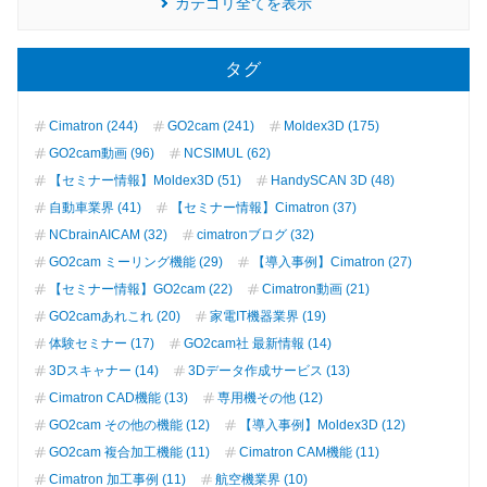
カテゴリ全てを表示
タグ
Cimatron (244)
GO2cam (241)
Moldex3D (175)
GO2cam動画 (96)
NCSIMUL (62)
【セミナー情報】Moldex3D (51)
HandySCAN 3D (48)
自動車業界 (41)
【セミナー情報】Cimatron (37)
NCbrainAICAM (32)
cimatronブログ (32)
GO2cam ミーリング機能 (29)
【導入事例】Cimatron (27)
【セミナー情報】GO2cam (22)
Cimatron動画 (21)
GO2camあれこれ (20)
家電IT機器業界 (19)
体験セミナー (17)
GO2cam社 最新情報 (14)
3Dスキャナー (14)
3Dデータ作成サービス (13)
Cimatron CAD機能 (13)
専用機その他 (12)
GO2cam その他の機能 (12)
【導入事例】Moldex3D (12)
GO2cam 複合加工機能 (11)
Cimatron CAM機能 (11)
Cimatron 加工事例 (11)
航空機業界 (10)