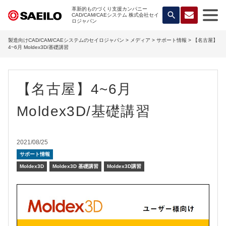
革新的ものづくり支援カンパニー
search
CAD/CAM/CAEシステム 株式会社セイ
ロジャパン
製造向けCAD/CAM/CAEシステムのセイロジャパン
>
メディア
>
サポート情報
> 【名古屋】
4~6月 Moldex3D/基礎講習
【名古屋】4~6月
Moldex3D/基礎講習
2021/08/25
サポート情報
Moldex3D
Moldex3D 基礎講習
Moldex3D講習