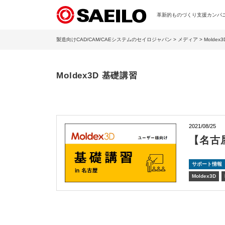
革新的ものづくり支援カンパニー
製造向けCAD/CAM/CAEシステムのセイロジャパン
>
メディア
> Moldex
Moldex3D 基礎講習
2021/08/25
【名古屋
サポート情報
Moldex3D