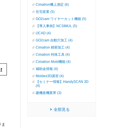
Cimatron機上測定 (6)
住宅産業 (5)
GO2cam ワイヤーカット機能 (5)
【導入事例】NCSIMUL (5)
IJCAD (4)
GO2cam 自動穴加工 (4)
Cimatron 精密加工 (4)
Cimatron 特殊工具 (4)
Cimatron Mold機能 (4)
補助金情報 (4)
Moldex3D講習 (4)
【セミナー情報】HandySCAN 3D
(4)
建機産機業界 (3)
全部見る
りま