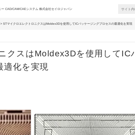
 CAD/CAM/CAEシステム 株式会社セイロジャパン
> STマイクロエレクトロニクスはMoldex3Dを使用してICパッケージングプロセスの最適化を実現
クスはMoldex3Dを使用してIC
最適化を実現