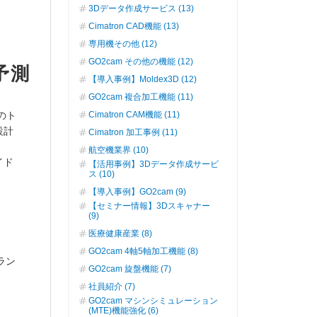
3Dデータ作成サービス (13)
Cimatron CAD機能 (13)
専用機その他 (12)
GO2cam その他の機能 (12)
予測
【導入事例】Moldex3D (12)
GO2cam 複合加工機能 (11)
Cimatron CAM機能 (11)
のト
設計
Cimatron 加工事例 (11)
。
航空機業界 (10)
イド
【活用事例】3Dデータ作成サービ
ス (10)
【導入事例】GO2cam (9)
【セミナー情報】3Dスキャナー
(9)
医療健康産業 (8)
GO2cam 4軸5軸加工機能 (8)
ラン
GO2cam 旋盤機能 (7)
社員紹介 (7)
GO2cam マシンシミュレーション
(MTE)機能強化 (6)