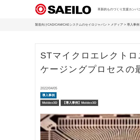
革新的ものづくり支援カンパニー
製造向けCAD/CAM/CAEシステムのセイロジャパン
>
メディア
>
導入事例
STマイクロエレクトロニ
ケージングプロセスの
2022/04/05
導入事例
Moldex3D
【導入事例】Moldex3D