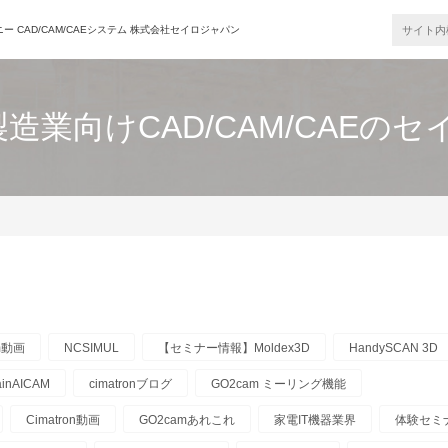
 CAD/CAM/CAEシステム 株式会社セイロジャパン
造業向けCAD/CAM/CAEの
m動画
NCSIMUL
【セミナー情報】Moldex3D
HandySCAN 3D
ainAICAM
cimatronブログ
GO2cam ミーリング機能
Cimatron動画
GO2camあれこれ
家電IT機器業界
体験セミ