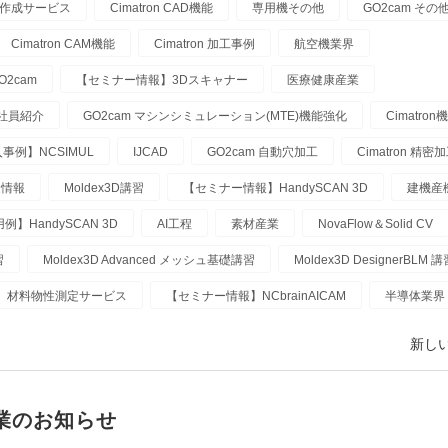
タ作成サービス
Cimatron CAD機能
専用機その他
GO2cam そ
Cimatron CAM機能
Cimatron 加工事例
航空機業界
2cam
【セミナー情報】3Dスキャナー
医療健康産業
社員紹介
GO2cam マシンシミュレーション(MTE)機能強化
Cimatro
事例】NCSIMUL
IJCAD
GO2cam 自動穴加工
Cimatron 精密
金情報
Moldex3D講習
【セミナー情報】HandySCAN 3D
建機産
例】HandySCAN 3D
AI工程
素材産業
NovaFlow＆Solid CV
習
Moldex3D Advanced メッシュ基礎講習
Moldex3D DesignerBLM 講
材料物性測定サービス
【セミナー情報】NCbrainAICAM
半導体業界
新しい
業のお知らせ