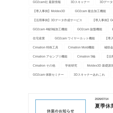
GO2cam社 最新情報
3Dスキャナー
3Dデー
【導入事例】Moldex3D
GO2cam 複合加工機能
【活用事例】3Dデータ作成サービス
【導入事例】GO
GO2cam 4軸5軸加工機能
GO2cam 旋盤機能
住宅産業
GO2cam ワイヤーカット機能
【導入
Cimatron 特殊工具
Cimatron Mold機能
補助
Cimatron アセンブリ機能
Cimatron 5軸
【活用
Cimatron その他
学術研究
Moldex3D 基礎講
GO2cam 体験セミナー
3Dスキャナーあれこれ
2026/07/14
夏季休