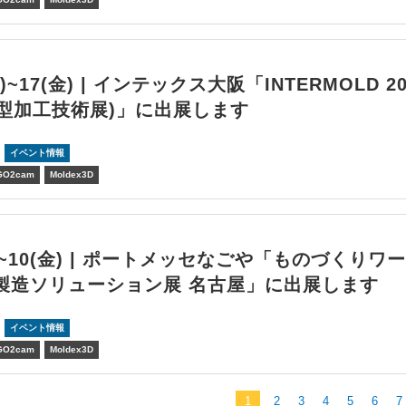
水)~17(金) | インテックス大阪「INTERMOLD 20
金型加工技術展)」に出展します
イベント情報
GO2cam
Moldex3D
水)~10(金) | ポートメッセなごや「ものづくりワ
製造ソリューション展 名古屋」に出展します
イベント情報
GO2cam
Moldex3D
1
2
3
4
5
6
7