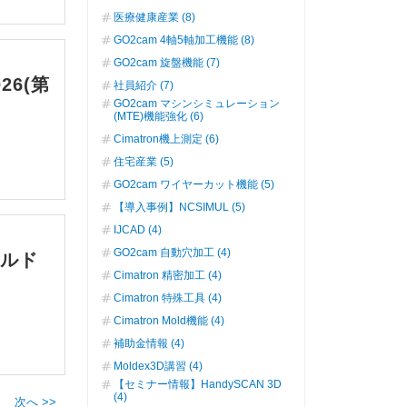
医療健康産業 (8)
GO2cam 4軸5軸加工機能 (8)
GO2cam 旋盤機能 (7)
26(第
社員紹介 (7)
GO2cam マシンシミュレーション
(MTE)機能強化 (6)
Cimatron機上測定 (6)
住宅産業 (5)
GO2cam ワイヤーカット機能 (5)
【導入事例】NCSIMUL (5)
IJCAD (4)
GO2cam 自動穴加工 (4)
ールド
Cimatron 精密加工 (4)
Cimatron 特殊工具 (4)
Cimatron Mold機能 (4)
補助金情報 (4)
Moldex3D講習 (4)
【セミナー情報】HandySCAN 3D
(4)
次へ >>