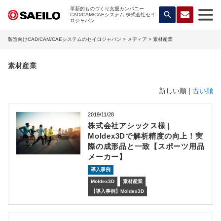
革新的ものづくり支援カンパニー
search
CAD/CAM/CAEシステム 株式会社セイ
ロジャパン
製造向けCAD/CAM/CAEシステムのセイロジャパン
>
メディア
> 素材産業
素材産業
新しい順 |
古い順
2019/11/28
株式会社アシックス様 |
Moldex3Dで解析精度の向上！実
際の成形品と一致【スポーツ用品
メーカー】
導入事例
Moldex3D
素材産業
【導入事例】Moldex3D