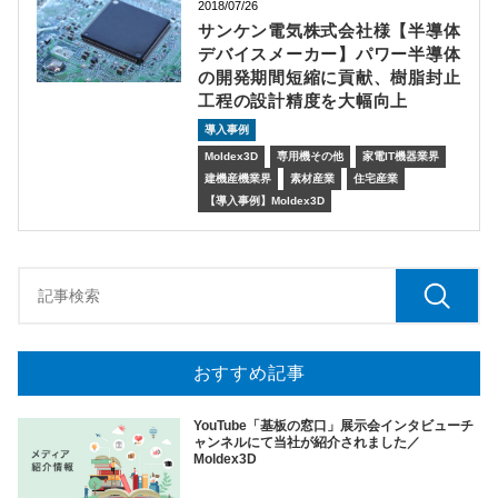
2018/07/26
サンケン電気株式会社様【半導体
デバイスメーカー】パワー半導体
の開発期間短縮に貢献、樹脂封止
工程の設計精度を大幅向上
導入事例
Moldex3D
専用機その他
家電IT機器業界
建機産機業界
素材産業
住宅産業
【導入事例】Moldex3D
おすすめ記事
YouTube「基板の窓口」展示会インタビューチ
ャンネルにて当社が紹介されました／
Moldex3D