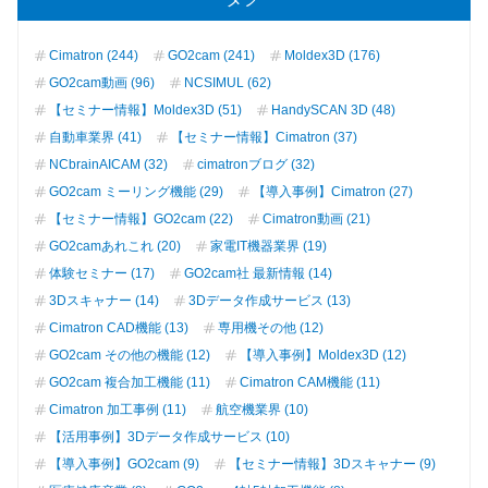
Cimatron (244)
GO2cam (241)
Moldex3D (176)
GO2cam動画 (96)
NCSIMUL (62)
【セミナー情報】Moldex3D (51)
HandySCAN 3D (48)
自動車業界 (41)
【セミナー情報】Cimatron (37)
NCbrainAICAM (32)
cimatronブログ (32)
GO2cam ミーリング機能 (29)
【導入事例】Cimatron (27)
【セミナー情報】GO2cam (22)
Cimatron動画 (21)
GO2camあれこれ (20)
家電IT機器業界 (19)
体験セミナー (17)
GO2cam社 最新情報 (14)
3Dスキャナー (14)
3Dデータ作成サービス (13)
Cimatron CAD機能 (13)
専用機その他 (12)
GO2cam その他の機能 (12)
【導入事例】Moldex3D (12)
GO2cam 複合加工機能 (11)
Cimatron CAM機能 (11)
Cimatron 加工事例 (11)
航空機業界 (10)
【活用事例】3Dデータ作成サービス (10)
【導入事例】GO2cam (9)
【セミナー情報】3Dスキャナー (9)