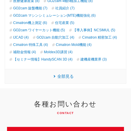
医療健康産業 (8)
GO2cam 4軸5軸加工機能 (8)
GO2cam 旋盤機能 (7)
社員紹介 (7)
GO2cam マシンシミュレーション(MTE)機能強化 (6)
Cimatron機上測定 (6)
住宅産業 (5)
GO2cam ワイヤーカット機能 (5)
【導入事例】NCSIMUL (5)
IJCAD (4)
GO2cam 自動穴加工 (4)
Cimatron 精密加工 (4)
Cimatron 特殊工具 (4)
Cimatron Mold機能 (4)
補助金情報 (4)
Moldex3D講習 (4)
【セミナー情報】HandySCAN 3D (4)
建機産機業界 (3)
全部見る
各種お問い合わせ
CONTACT