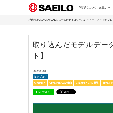
革新的ものづくり支援カンパニー
製造向けCAD/CAM/CAEシステムのセイロジャパン
>
メディア
>
技術ブロ
取り込んだモデルデー
ト】
2022/09/01
技術ブログ
Cimatron
Cimatron CAD機能
Cimatron CAM機能
cimatr
LINEで送る