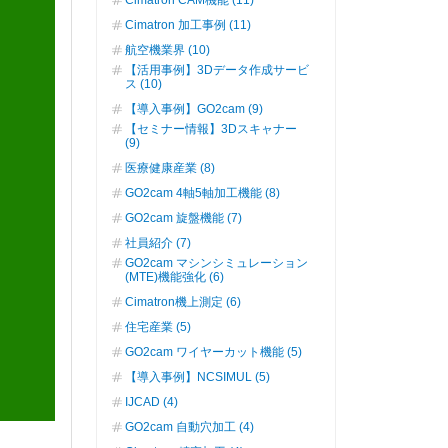
Cimatron CAM機能 (11)
Cimatron 加工事例 (11)
航空機業界 (10)
【活用事例】3Dデータ作成サービ
ス (10)
【導入事例】GO2cam (9)
【セミナー情報】3Dスキャナー
(9)
医療健康産業 (8)
GO2cam 4軸5軸加工機能 (8)
GO2cam 旋盤機能 (7)
社員紹介 (7)
GO2cam マシンシミュレーション
(MTE)機能強化 (6)
Cimatron機上測定 (6)
住宅産業 (5)
GO2cam ワイヤーカット機能 (5)
【導入事例】NCSIMUL (5)
IJCAD (4)
GO2cam 自動穴加工 (4)