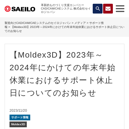
革新的ものづくり支援カンパニー
search
CAD/CAM/CAEシステム 株式会社セイ
ロジャパン
製造向けCAD/CAM/CAEシステムのセイロジャパン
>
メディア
>
サポート情
報
> 【Moldex3D】2023年～2024年にかけての年末年始休業におけるサポート休止日につい
てのお知らせ
【Moldex3D】2023年～
2024年にかけての年末年始
休業におけるサポート休止
日についてのお知らせ
2023/11/20
サポート情報
Moldex3D