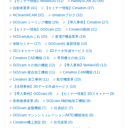
【セミナー情報】Moldex3D (51)
HandySCAN 3D (48)
自動車業界 (41)
【セミナー情報】Cimatron (37)
NCbrainAICAM (32)
cimatronブログ (32)
GO2cam ミーリング機能 (29)
【導入事例】Cimatron (27)
【セミナー情報】GO2cam (22)
Cimatron動画 (21)
GO2camあれこれ (20)
家電IT機器業界 (19)
体験セミナー (17)
GO2cam社 最新情報 (14)
3Dスキャナー (14)
3Dデータ作成サービス (13)
Cimatron CAD機能 (13)
専用機その他 (12)
GO2cam その他の機能 (12)
【導入事例】Moldex3D (12)
GO2cam 複合加工機能 (11)
Cimatron CAM機能 (11)
Cimatron 加工事例 (11)
航空機業界 (10)
【活用事例】3Dデータ作成サービス (10)
【導入事例】GO2cam (9)
【セミナー情報】3Dスキャナー (9)
医療健康産業 (8)
GO2cam 4軸5軸加工機能 (8)
GO2cam 旋盤機能 (7)
社員紹介 (7)
GO2cam マシンシミュレーション(MTE)機能強化 (6)
Cimatron機上測定 (6)
住宅産業 (5)