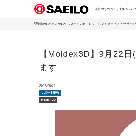
革新的ものづくり支援カンパニー
製造向けCAD/CAM/CAEシステムのセイロジャパン
>
メディア
>
サポート
【Moldex3D】9月
ます
2023/09/21
サポート情報
Moldex3D