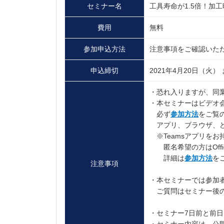
セミナー名
工具寿命が1.5倍！加
費用
無料
参加申込方法
注意事項をご確認いた
申込締切
2021年4月20日（火）
・恐れ入りますが、同
・本セミナーはビデオ会
必ず
参加方法
をご覧
アプリ、ブラウザ、ど
※Teamsアプリを
匿名希望の方はOff
詳細は
参加方法
を
注意事項
・本セミナーでは参加
ご質問はセミナー後の
・セミナー7日前と前日
・セミナー内容は、公