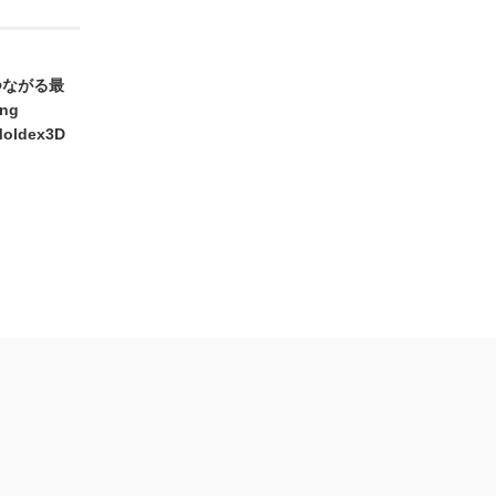
つながる最
ng
oldex3D