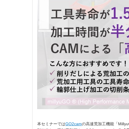
本セミナーでは
GO2cam
の高速荒加工機能「Mill