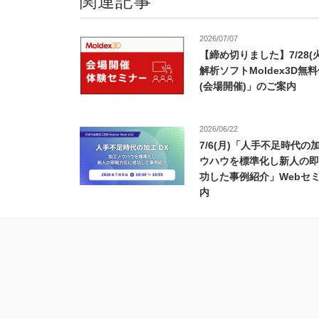
関連記事
2026/07/07
【締め切りました】7/28(
解析ソフトMoldex3D無
(会場開催)」のご案内
2026/06/22
7/6(月)「人手不足時代の
ウハウを標準化し新人の即
功した事例紹介」Webセ
内