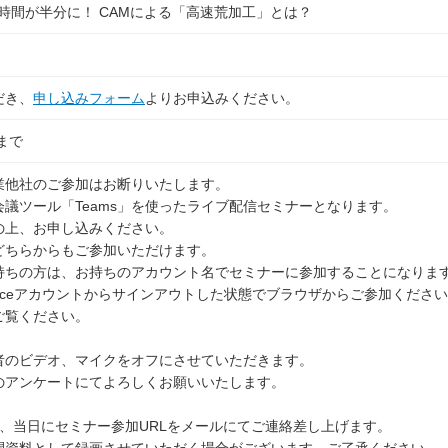
工時間が半分に！ CAMによる「高速荒加工」とは？
だき、
申し込みフォーム
よりお申込みください。
 まで
業他社のご参加はお断りいたします。
議ツール「Teams」を使ったライブ配信セミナーとなります。
の上、お申し込みください。
ちらからもご参加いただけます。
お持ちの方は、お持ちのアカウント名でセミナーに参加することになりま
iceアカウントからサインアウトした状態でブラウザからご参加くださ
ご覧ください。
者のビデオ、マイクをオフにさせていただきます。
アンケートにてよろしくお願いいたします。
、当日にセミナー参加URLをメールにてご連絡差し上げます。
開資料として録画させていただく場合がございます。ご了承ください。