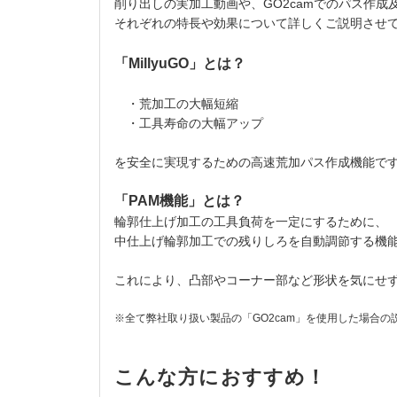
削り出しの実加工動画や、GO2camでのパス作
それぞれの特長や効果について詳しくご説明させ
「MillyuGO」とは？
・荒加工の大幅短縮
・工具寿命の大幅アップ
を安全に実現するための高速荒加パス作成機能で
「PAM機能」とは？
輪郭仕上げ加工の工具負荷を一定にするために、
中仕上げ輪郭加工での残りしろを自動調節する機
これにより、凸部やコーナー部など形状を気にせ
※全て弊社取り扱い製品の「GO2cam」を使用した場合の
こんな方におすすめ！