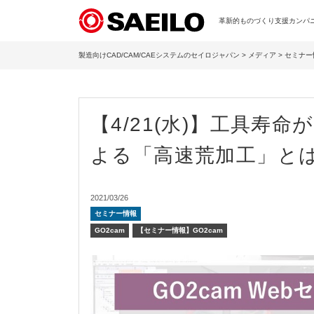
革新的ものづくり支援カンパニー
製造向けCAD/CAM/CAEシステムのセイロジャパン
>
メディア
>
セミナー
【4/21(水)】工具寿命
よる「高速荒加工」と
2021/03/26
セミナー情報
GO2cam
【セミナー情報】GO2cam