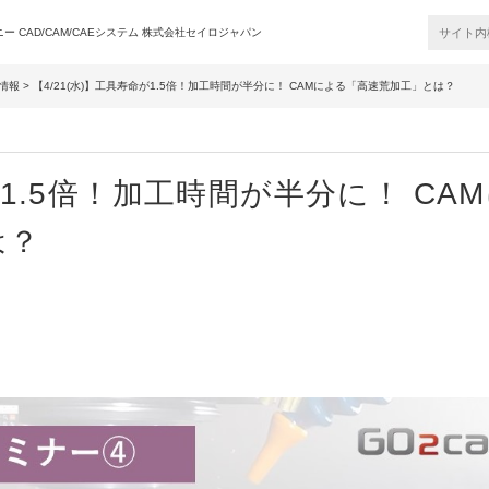
 CAD/CAM/CAEシステム 株式会社セイロジャパン
情報
> 【4/21(水)】工具寿命が1.5倍！加工時間が半分に！ CAMによる「高速荒加工」とは？
が1.5倍！加工時間が半分に！ CA
は？