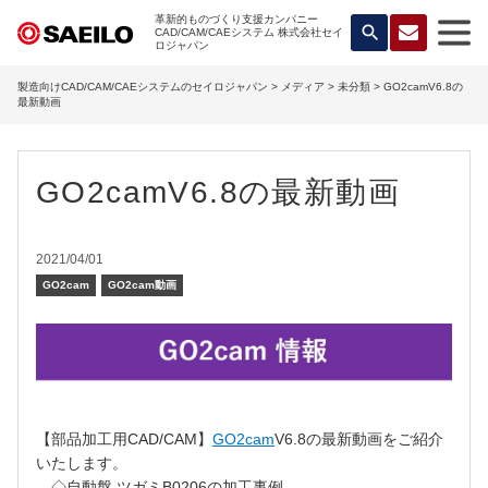
革新的ものづくり支援カンパニー
search
CAD/CAM/CAEシステム 株式会社セイ
ロジャパン
製造向けCAD/CAM/CAEシステムのセイロジャパン
>
メディア
>
未分類
> GO2camV6.8の
最新動画
GO2camV6.8の最新動画
2021/04/01
GO2cam
GO2cam動画
【部品加工用CAD/CAM】
GO2cam
V6.8の最新動画をご紹介
いたします。
◇自動盤 ツガミB0206の加工事例