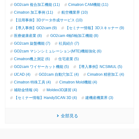
GO2cam 複合加工機能 (11)
Cimatron CAM機能 (11)
Cimatron 加工事例 (11)
航空機業界 (10)
【活用事例】3Dデータ作成サービス (10)
【導入事例】GO2cam (9)
【セミナー情報】3Dスキャナー (9)
医療健康産業 (8)
GO2cam 4軸5軸加工機能 (8)
GO2cam 旋盤機能 (7)
社員紹介 (7)
GO2cam マシンシミュレーション(MTE)機能強化 (6)
Cimatron機上測定 (6)
住宅産業 (5)
GO2cam ワイヤーカット機能 (5)
【導入事例】NCSIMUL (5)
IJCAD (4)
GO2cam 自動穴加工 (4)
Cimatron 精密加工 (4)
Cimatron 特殊工具 (4)
Cimatron Mold機能 (4)
補助金情報 (4)
Moldex3D講習 (4)
【セミナー情報】HandySCAN 3D (4)
建機産機業界 (3)
全部見る