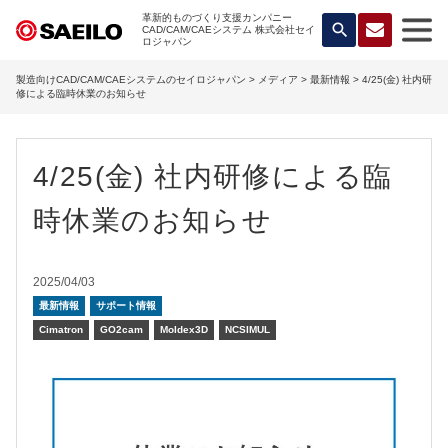
革新的ものづくり支援カンパニー
search
CAD/CAM/CAEシステム 株式会社セイ
ロジャパン
製造向けCAD/CAM/CAEシステムのセイロジャパン
>
メディア
>
最新情報
> 4/25(金) 社内研
修による臨時休業のお知らせ
4/25(金) 社内研修による臨
時休業のお知らせ
2025/04/03
最新情報
サポート情報
Cimatron
GO2cam
Moldex3D
NCSIMUL