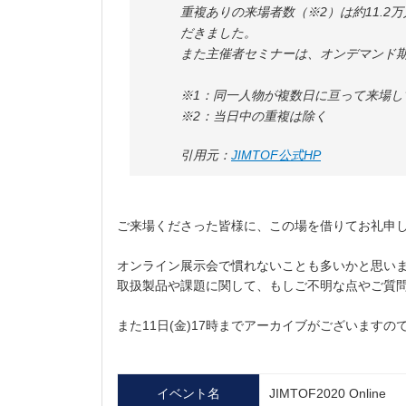
重複ありの来場者数（※2）は約11.
だきました。
また主催者セミナーは、オンデマンド
※1：同一人物が複数日に亘って来場し
※2：当日中の重複は除く
引用元：
JIMTOF公式HP
ご来場くださった皆様に、この場を借りてお礼申
オンライン展示会で慣れないことも多いかと思い
取扱製品や課題に関して、もしご不明な点やご質
また11日(金)17時までアーカイブがございます
イベント名
JIMTOF2020 Online