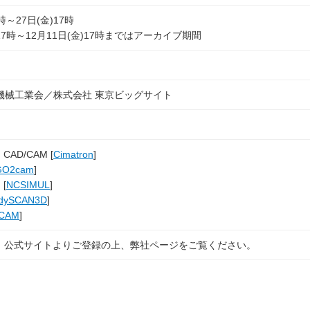
0時～27日(金)17時
)17時～12月11日(金)17時まではアーカイブ期間
機械工業会／株式会社 東京ビッグサイト
AD/CAM [
Cimatron
]
GO2cam
]
[
NCSIMUL
]
dySCAN3D
]
ICAM
]
」公式サイトよりご登録の上、弊社ページをご覧ください。