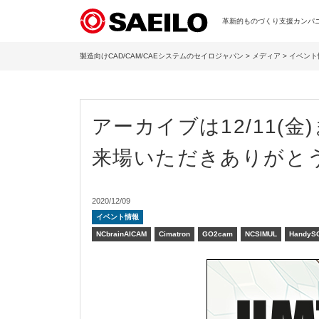
革新的ものづくり支援カンパニー
製造向けCAD/CAM/CAEシステムのセイロジャパン
>
メディア
>
イベント
アーカイブは12/11(金)ま
来場いただきありがと
2020/12/09
イベント情報
NCbrainAICAM
Cimatron
GO2cam
NCSIMUL
HandyS