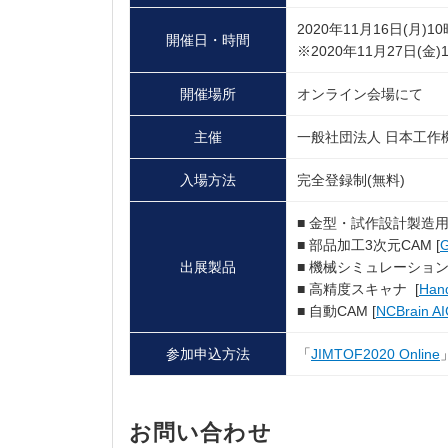
2020年11月16日(月)1
開催日・時間
※2020年11月27日(金
開催場所
オンライン会場にて
主催
一般社団法人 日本工作
入場方法
完全登録制(無料)
■ 金型・試作設計製造用 C
■ 部品加工3次元CAM [
出展製品
■ 機械シミュレーション 
■ 高精度スキャナ [
Han
■ 自動CAM [
NCBrain A
参加申込方法
「
JIMTOF2020 Online
お問い合わせ