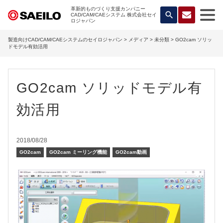
革新的ものづくり支援カンパニー
search
CAD/CAM/CAEシステム 株式会社セイ
ロジャパン
製造向けCAD/CAM/CAEシステムのセイロジャパン
>
メディア
>
未分類
> GO2cam ソリッ
ドモデル有効活用
GO2cam ソリッドモデル有
効活用
2018/08/28
GO2cam
GO2cam ミーリング機能
GO2cam動画