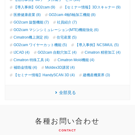
【導入事例】GO2cam (9)
【セミナー情報】3Dスキャナー (9)
医療健康産業 (8)
GO2cam 4軸5軸加工機能 (8)
GO2cam 旋盤機能 (7)
社員紹介 (7)
GO2cam マシンシミュレーション(MTE)機能強化 (6)
Cimatron機上測定 (6)
住宅産業 (5)
GO2cam ワイヤーカット機能 (5)
【導入事例】NCSIMUL (5)
IJCAD (4)
GO2cam 自動穴加工 (4)
Cimatron 精密加工 (4)
Cimatron 特殊工具 (4)
Cimatron Mold機能 (4)
補助金情報 (4)
Moldex3D講習 (4)
【セミナー情報】HandySCAN 3D (4)
建機産機業界 (3)
全部見る
各種お問い合わせ
CONTACT