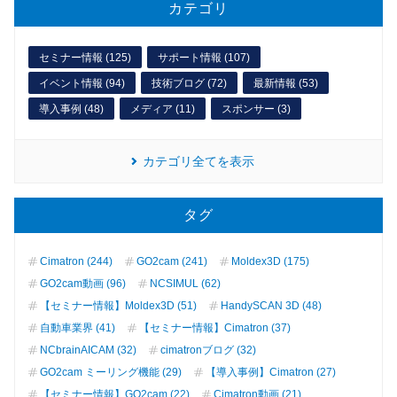
カテゴリ
セミナー情報 (125)
サポート情報 (107)
イベント情報 (94)
技術ブログ (72)
最新情報 (53)
導入事例 (48)
メディア (11)
スポンサー (3)
カテゴリ全てを表示
タグ
Cimatron (244)
GO2cam (241)
Moldex3D (175)
GO2cam動画 (96)
NCSIMUL (62)
【セミナー情報】Moldex3D (51)
HandySCAN 3D (48)
自動車業界 (41)
【セミナー情報】Cimatron (37)
NCbrainAICAM (32)
cimatronブログ (32)
GO2cam ミーリング機能 (29)
【導入事例】Cimatron (27)
【セミナー情報】GO2cam (22)
Cimatron動画 (21)