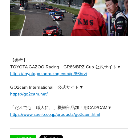
【参考】
TOYOTA GAZOO Racing GR86/BRZ Cup 公式サイト▼
https://toyotagazooracing.com/jp/86brz/
GO2cam International 公式サイト▼
https://go2cam.net/
「だれでも、職人に。」機械部品加工用CAD/CAM▼
https://www.saeilo.co.jp/products/go2cam.html