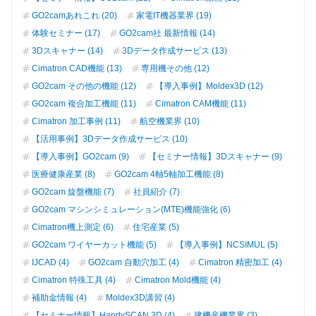
GO2camあれこれ (20)
家電IT機器業界 (19)
体験セミナー (17)
GO2cam社 最新情報 (14)
3Dスキャナー (14)
3Dデータ作成サービス (13)
Cimatron CAD機能 (13)
専用機その他 (12)
GO2cam その他の機能 (12)
【導入事例】Moldex3D (12)
GO2cam 複合加工機能 (11)
Cimatron CAM機能 (11)
Cimatron 加工事例 (11)
航空機業界 (10)
【活用事例】3Dデータ作成サービス (10)
【導入事例】GO2cam (9)
【セミナー情報】3Dスキャナー (9)
医療健康産業 (8)
GO2cam 4軸5軸加工機能 (8)
GO2cam 旋盤機能 (7)
社員紹介 (7)
GO2cam マシンシミュレーション(MTE)機能強化 (6)
Cimatron機上測定 (6)
住宅産業 (5)
GO2cam ワイヤーカット機能 (5)
【導入事例】NCSIMUL (5)
IJCAD (4)
GO2cam 自動穴加工 (4)
Cimatron 精密加工 (4)
Cimatron 特殊工具 (4)
Cimatron Mold機能 (4)
補助金情報 (4)
Moldex3D講習 (4)
【セミナー情報】HandySCAN 3D (4)
建機産機業界 (3)