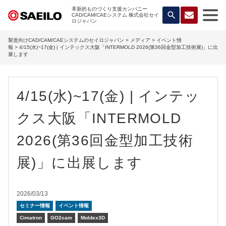
革新的ものづくり支援カンパニー
search
CAD/CAM/CAEシステム 株式会社セイ
ロジャパン
製造向けCAD/CAM/CAEシステムのセイロジャパン
>
メディア
>
イベント情
報
> 4/15(水)~17(金) | インテックス大阪「INTERMOLD 2026(第36回金型加工技術展)」に出
展します
4/15(水)~17(金) | インテッ
クス大阪「INTERMOLD
2026(第36回金型加工技術
展)」に出展します
2026/03/13
セミナー情報
イベント情報
Cimatron
GO2cam
Moldex3D