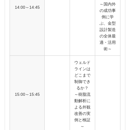
～国内外
14:00～14:45
の成功事
例に学
ぶ、金型
設計製造
の全体最
適・活用
術～
ウェルド
ラインは
どこまで
制御でき
るか？
15:00～15:45
～樹脂流
動解析に
よる外観
改善の実
例と検証
～