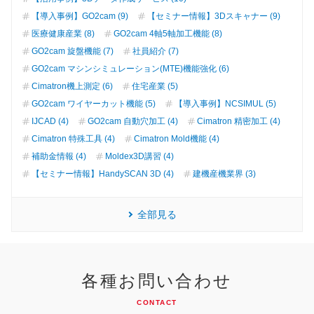
【導入事例】GO2cam (9)
【セミナー情報】3Dスキャナー (9)
医療健康産業 (8)
GO2cam 4軸5軸加工機能 (8)
GO2cam 旋盤機能 (7)
社員紹介 (7)
GO2cam マシンシミュレーション(MTE)機能強化 (6)
Cimatron機上測定 (6)
住宅産業 (5)
GO2cam ワイヤーカット機能 (5)
【導入事例】NCSIMUL (5)
IJCAD (4)
GO2cam 自動穴加工 (4)
Cimatron 精密加工 (4)
Cimatron 特殊工具 (4)
Cimatron Mold機能 (4)
補助金情報 (4)
Moldex3D講習 (4)
【セミナー情報】HandySCAN 3D (4)
建機産機業界 (3)
全部見る
各種お問い合わせ
CONTACT