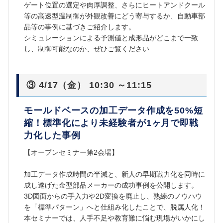
ゲート位置の選定や肉厚調整、さらにヒートアンドクール
等の高速型温制御が外観改善にどう寄与するか、自動車部
品等の事例に基づきご紹介します。
シミュレーションによる予測値と成形品がどこまで一致
し、制御可能なのか、ぜひご覧ください
③ 4/17（金） 10:30 ～11:15
モールドベースの加工データ作成を50%短
縮！標準化により未経験者が1ヶ月で即戦
力化した事例
【オープンセミナー第2会場】
加工データ作成時間の半減と、新人の早期戦力化を同時に
成し遂げた金型部品メーカーの成功事例を公開します。
3D図面からの手入力や2D変換を廃止し、熟練のノウハウ
を「標準パターン」へと仕組み化したことで、脱属人化！
本セミナーでは、人手不足や教育難に悩む現場がいかにし