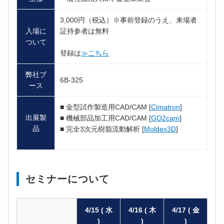
3,000円（税込）※事前登録のうえ、来場者
入場に
証持参者は無料
ついて
登録は
≫こちら
弊社ブ
6B-325
ース
■ 金型試作製造用CAD/CAM [
Cimatron
]
出展製
■ 機械部品加工用CAD/CAM [
GO2cam
]
品
■ 完全3次元樹脂流動解析 [
Moldex3D
]
セミナーについて
4/15 ( 水
4/16 ( 木
4/17 ( 金
)
)
)