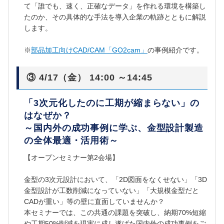
て「誰でも、速く、正確なデータ」を作れる環境を構築し
たのか、その具体的な手法を導入企業の軌跡とともに解説
します。
※
部品加工向けCAD/CAM「GO2cam」
の事例紹介です。
③ 4/17（金） 14:00 ～14:45
「3次元化したのに工期が縮まらない」の
はなぜか？
～国内外の成功事例に学ぶ、金型設計製造
の全体最適・活用術～
【オープンセミナー第2会場】
金型の3次元設計において、「2D図面をなくせない」「3D
金型設計が工数削減になっていない」「大規模金型だと
CADが重い」等の壁に直面していませんか？
本セミナーでは、この共通の課題を突破し、納期70%短縮
や工期50%削減を現実に成し遂げた国内外の成功事例をご