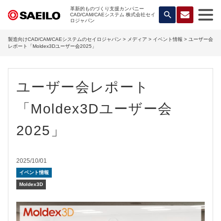
革新的ものづくり支援カンパニー
search
CAD/CAM/CAEシステム 株式会社セイ
ロジャパン
製造向けCAD/CAM/CAEシステムのセイロジャパン
>
メディア
>
イベント情報
> ユーザー会
レポート「Moldex3Dユーザー会2025」
ユーザー会レポート
「Moldex3Dユーザー会
2025」
2025/10/01
イベント情報
Moldex3D