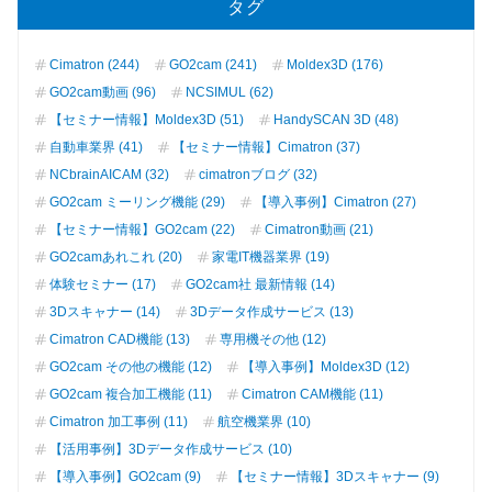
タグ
Cimatron (244)
GO2cam (241)
Moldex3D (176)
GO2cam動画 (96)
NCSIMUL (62)
【セミナー情報】Moldex3D (51)
HandySCAN 3D (48)
自動車業界 (41)
【セミナー情報】Cimatron (37)
NCbrainAICAM (32)
cimatronブログ (32)
GO2cam ミーリング機能 (29)
【導入事例】Cimatron (27)
【セミナー情報】GO2cam (22)
Cimatron動画 (21)
GO2camあれこれ (20)
家電IT機器業界 (19)
体験セミナー (17)
GO2cam社 最新情報 (14)
3Dスキャナー (14)
3Dデータ作成サービス (13)
Cimatron CAD機能 (13)
専用機その他 (12)
GO2cam その他の機能 (12)
【導入事例】Moldex3D (12)
GO2cam 複合加工機能 (11)
Cimatron CAM機能 (11)
Cimatron 加工事例 (11)
航空機業界 (10)
【活用事例】3Dデータ作成サービス (10)
【導入事例】GO2cam (9)
【セミナー情報】3Dスキャナー (9)