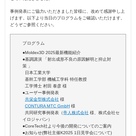
事例発表にご協力いただきました皆様に、改めて感謝申し上
げます。以下より当日のプログラムをご確認いただけます。
どうぞご参照ください。
プログラム
●Moldex3D 2025最新機能紹介
●基調講演 「射出成形不良の原因解明と抑止対
策
」
日本工業大学
基幹工学部 機械工学科 特任教授
工学博士 村田 泰彦 様
●ユーザー事例発表
共栄金型株式会社
様
CONTURA MTC GmbH
様
共同研究事例発表（
帝人株式会社
様、株式会社セ
イロジャパン）
●CoreTech社より今後の開発についてのご案内
●お知らせ(弊社主催K2025 1日見学会について)