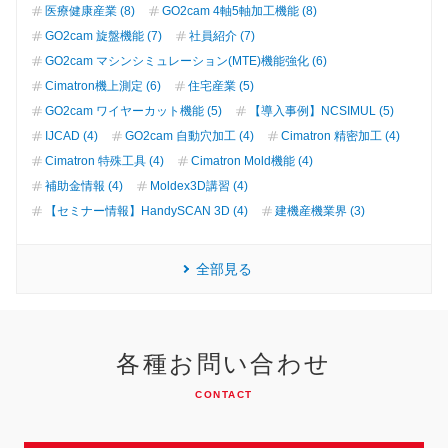
医療健康産業 (8)
GO2cam 4軸5軸加工機能 (8)
GO2cam 旋盤機能 (7)
社員紹介 (7)
GO2cam マシンシミュレーション(MTE)機能強化 (6)
Cimatron機上測定 (6)
住宅産業 (5)
GO2cam ワイヤーカット機能 (5)
【導入事例】NCSIMUL (5)
IJCAD (4)
GO2cam 自動穴加工 (4)
Cimatron 精密加工 (4)
Cimatron 特殊工具 (4)
Cimatron Mold機能 (4)
補助金情報 (4)
Moldex3D講習 (4)
【セミナー情報】HandySCAN 3D (4)
建機産機業界 (3)
全部見る
各種お問い合わせ
CONTACT