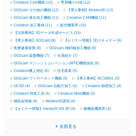
Cimatron CAD機能 (13)
専用機その他 (12)
GO2cam その他の機能 (12)
【導入事例】Moldex3D (12)
GO2cam 複合加工機能 (11)
Cimatron CAM機能 (11)
Cimatron 加工事例 (11)
航空機業界 (10)
【活用事例】3Dデータ作成サービス (10)
【導入事例】GO2cam (9)
【セミナー情報】3Dスキャナー (9)
医療健康産業 (8)
GO2cam 4軸5軸加工機能 (8)
GO2cam 旋盤機能 (7)
社員紹介 (7)
GO2cam マシンシミュレーション(MTE)機能強化 (6)
Cimatron機上測定 (6)
住宅産業 (5)
GO2cam ワイヤーカット機能 (5)
【導入事例】NCSIMUL (5)
IJCAD (4)
GO2cam 自動穴加工 (4)
Cimatron 精密加工 (4)
Cimatron 特殊工具 (4)
Cimatron Mold機能 (4)
補助金情報 (4)
Moldex3D講習 (4)
【セミナー情報】HandySCAN 3D (4)
建機産機業界 (3)
全部見る