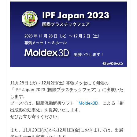
11月28日 (火)
～
12月2日(土) 幕張メッセにて
開催の
「IPF Japan 2023 (
国際プラスチックフェア
) 」に出展いた
します。
ブースでは、樹脂流動解析ソフト「
Moldex3D
」による「
射
出成形の効率化
」を提案いたします。
ぜひお立ち寄りください。
また、11
月29日(水)から12月1日(金)におきましては、出展
者セミナーを実施いたします。